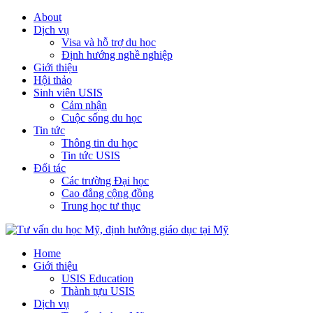
About
Dịch vụ
Visa và hỗ trợ du học
Định hướng nghề nghiệp
Giới thiệu
Hội thảo
Sinh viên USIS
Cảm nhận
Cuộc sống du học
Tin tức
Thông tin du học
Tin tức USIS
Đối tác
Các trường Đại học
Cao đẳng cộng đồng
Trung học tư thục
Home
Giới thiệu
USIS Education
Thành tựu USIS
Dịch vụ