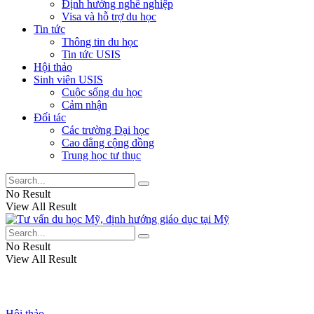
Định hướng nghề nghiệp
Visa và hỗ trợ du học
Tin tức
Thông tin du học
Tin tức USIS
Hội thảo
Sinh viên USIS
Cuộc sống du học
Cảm nhận
Đối tác
Các trường Đại học
Cao đẳng cộng đồng
Trung học tư thục
No Result
View All Result
No Result
View All Result
Hội thảo