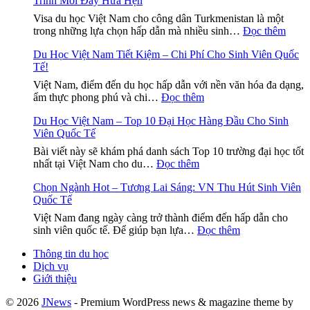
Trình Mới Đầy Hứa Hẹn
về
visa
Visa du học Việt Nam cho công dân Turkmenistan là một
du
:
trong những lựa chọn hấp dẫn mà nhiều sinh…
Đọc thêm
học
Visa
cho
Du Học Việt Nam Tiết Kiệm – Chi Phí Cho Sinh Viên Quốc
Du
sinh
Tế!
Học
viên
Việt
Việt Nam, điểm đến du học hấp dẫn với nền văn hóa đa dạng,
Ấn
Nam
:
ẩm thực phong phú và chi…
Đọc thêm
Độ
Cho
Du
tại
Công
Du Học Việt Nam – Top 10 Đại Học Hàng Đầu Cho Sinh
Học
Việt
Dân
Viên Quốc Tế
Việt
Nam
Turkm
Nam
–
Bài viết này sẽ khám phá danh sách Top 10 trường đại học tốt
–
Tiết
:
Hướng
nhất tại Việt Nam cho du…
Đọc thêm
Hành
Kiệm
Du
dẫn
Trình
–
Chọn Ngành Hot – Tương Lai Sáng: VN Thu Hút Sinh Viên
Học
chi
Mới
Chi
Quốc Tế
Việt
tiết
Đầy
Phí
Nam
và
Hứa
Việt Nam đang ngày càng trở thành điểm đến hấp dẫn cho
Cho
–
cần
:
Hẹn
sinh viên quốc tế. Để giúp bạn lựa…
Đọc thêm
Sinh
Top
thiết
Chọn
Viên
10
Thông tin du học
Ngành
Quốc
Đại
Dịch vụ
Hot
Tế!
Học
Giới thiệu
–
Hàng
Tương
Đầu
© 2026
JNews
- Premium WordPress news & magazine theme by
Lai