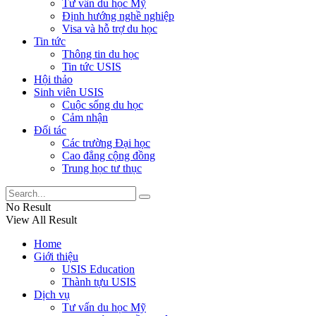
Tư vấn du học Mỹ
Định hướng nghề nghiệp
Visa và hỗ trợ du học
Tin tức
Thông tin du học
Tin tức USIS
Hội thảo
Sinh viên USIS
Cuộc sống du học
Cảm nhận
Đối tác
Các trường Đại học
Cao đẳng cộng đồng
Trung học tư thục
No Result
View All Result
Home
Giới thiệu
USIS Education
Thành tựu USIS
Dịch vụ
Tư vấn du học Mỹ