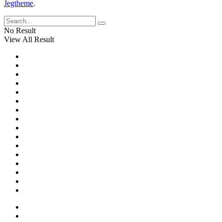
Cho
Jegtheme
.
Sáng:
Sinh
VN
Viên
Thu
Quốc
No Result
Hút
Tế
View All Result
Sinh
Viên
Quốc
Tế