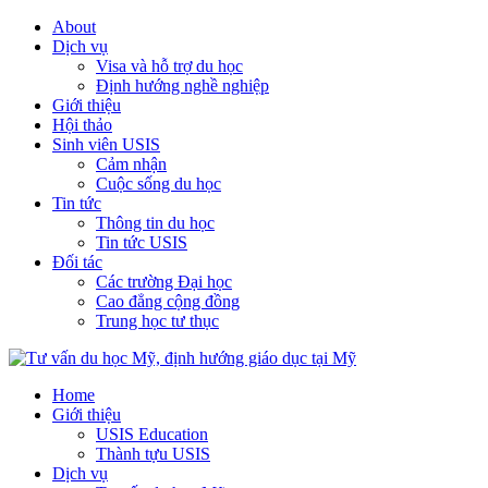
About
Dịch vụ
Visa và hỗ trợ du học
Định hướng nghề nghiệp
Giới thiệu
Hội thảo
Sinh viên USIS
Cảm nhận
Cuộc sống du học
Tin tức
Thông tin du học
Tin tức USIS
Đối tác
Các trường Đại học
Cao đẳng cộng đồng
Trung học tư thục
Home
Giới thiệu
USIS Education
Thành tựu USIS
Dịch vụ