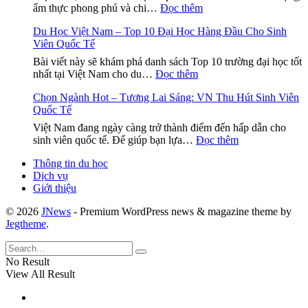
Nam
:
ẩm thực phong phú và chi…
Đọc thêm
Độ
Cho
Du
tại
Công
Du Học Việt Nam – Top 10 Đại Học Hàng Đầu Cho Sinh
Học
Việt
Dân
Viên Quốc Tế
Việt
Nam
Turkm
Nam
–
Bài viết này sẽ khám phá danh sách Top 10 trường đại học tốt
–
Tiết
:
Hướng
nhất tại Việt Nam cho du…
Đọc thêm
Hành
Kiệm
Du
dẫn
Trình
–
Chọn Ngành Hot – Tương Lai Sáng: VN Thu Hút Sinh Viên
Học
chi
Mới
Chi
Quốc Tế
Việt
tiết
Đầy
Phí
Nam
và
Hứa
Việt Nam đang ngày càng trở thành điểm đến hấp dẫn cho
Cho
–
cần
:
Hẹn
sinh viên quốc tế. Để giúp bạn lựa…
Đọc thêm
Sinh
Top
thiết
Chọn
Viên
10
Thông tin du học
Ngành
Quốc
Đại
Dịch vụ
Hot
Tế!
Học
Giới thiệu
–
Hàng
Tương
Đầu
© 2026
JNews
- Premium WordPress news & magazine theme by
Lai
Cho
Jegtheme
.
Sáng:
Sinh
VN
Viên
Thu
Quốc
No Result
Hút
Tế
View All Result
Sinh
Viên
Quốc