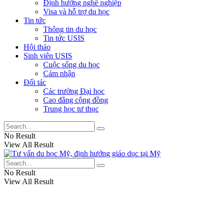
Định hướng nghề nghiệp
Visa và hỗ trợ du học
Tin tức
Thông tin du học
Tin tức USIS
Hội thảo
Sinh viên USIS
Cuộc sống du học
Cảm nhận
Đối tác
Các trường Đại học
Cao đẳng cộng đồng
Trung học tư thục
No Result
View All Result
No Result
View All Result