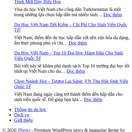
Trình Mới Đầy Hứa Hẹn
về
visa
Visa du học Việt Nam cho công dân Turkmenistan là một
du
:
trong những lựa chọn hấp dẫn mà nhiều sinh…
Đọc thêm
học
Visa
cho
Du Học Việt Nam Tiết Kiệm – Chi Phí Cho Sinh Viên Quốc
Du
sinh
Tế!
Học
viên
Việt
Việt Nam, điểm đến du học hấp dẫn với nền văn hóa đa dạng,
Ấn
Nam
:
ẩm thực phong phú và chi…
Đọc thêm
Độ
Cho
Du
tại
Công
Du Học Việt Nam – Top 10 Đại Học Hàng Đầu Cho Sinh
Học
Việt
Dân
Viên Quốc Tế
Việt
Nam
Turkm
Nam
–
Bài viết này sẽ khám phá danh sách Top 10 trường đại học tốt
–
Tiết
:
Hướng
nhất tại Việt Nam cho du…
Đọc thêm
Hành
Kiệm
Du
dẫn
Trình
–
Chọn Ngành Hot – Tương Lai Sáng: VN Thu Hút Sinh Viên
Học
chi
Mới
Chi
Quốc Tế
Việt
tiết
Đầy
Phí
Nam
và
Hứa
Việt Nam đang ngày càng trở thành điểm đến hấp dẫn cho
Cho
–
cần
:
Hẹn
sinh viên quốc tế. Để giúp bạn lựa…
Đọc thêm
Sinh
Top
thiết
Chọn
Viên
10
Thông tin du học
Ngành
Quốc
Đại
Dịch vụ
Hot
Tế!
Học
Giới thiệu
–
Hàng
Tương
Đầu
© 2026
JNews
- Premium WordPress news & magazine theme by
Lai