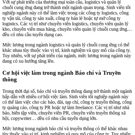
Với sự phát triển của thương mại toàn cầu, logistics và quản lý
chuỗi cung ứng đang trở thành một ngành quan trọng. Sinh viên tốt
nghiệp ngành này có thể làm việc trong các công ty logistics, công
ty vận tải, công ty sản xuất, công ty bán lẻ hoặc tự mở công ty
logistics. Các vị trí như chuyên viên logistics, chuyên viên quản lý
kho, chuyên viên mua hàng, chuyên viên quản lý chuỗi cung ứng…
đều có nhu cầu tuyển dụng cao.
Mức lương trong ngành logistics và quản lý chuỗi cung ứng có thể
khác nhau tùy thuộc vào vị trí, kinh nghiệm và quy mô của công ty.
Tuy nhiên, với sự phát triển của ngành, mức lương trong ngành này
đang có xu hướng tăng lên.
Cơ hội việc làm trong ngành Báo chí và Truyền
thông
Trong thời đại số, báo chí và truyền thông đang trở thành một ngành
hấp dẫn với nhiều cơ hội việc làm. Sinh viên tốt nghiệp ngành này
có thể làm việc cho các báo, đài, tạp chí, công ty truyền thông, công
ty quảng cáo, công ty PR hoặc tự làm freelance. Các vị trí như nhà
báo, biên tập viên, chuyên viên PR, chuyên viên truyền thông xã
hội, copywriter… đều có nhu cầu tuyển dụng lớn.
Mức lương trong ngành báo chí và truyền thông có thể khác nhau
tùy thuộc vào vị trí, kinh nghiệm và quy mô của công ty. Tuy nhiên,