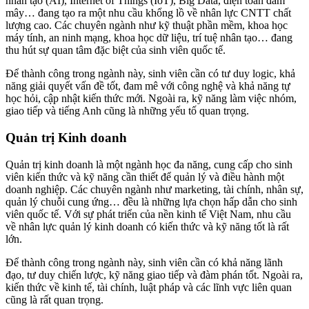
nhân tạo (AI), Internet of Things (IoT), Big Data, điện toán đám
mây… đang tạo ra một nhu cầu khổng lồ về nhân lực CNTT chất
lượng cao. Các chuyên ngành như kỹ thuật phần mềm, khoa học
máy tính, an ninh mạng, khoa học dữ liệu, trí tuệ nhân tạo… đang
thu hút sự quan tâm đặc biệt của sinh viên quốc tế.
Để thành công trong ngành này, sinh viên cần có tư duy logic, khả
năng giải quyết vấn đề tốt, đam mê với công nghệ và khả năng tự
học hỏi, cập nhật kiến thức mới. Ngoài ra, kỹ năng làm việc nhóm,
giao tiếp và tiếng Anh cũng là những yếu tố quan trọng.
Quản trị Kinh doanh
Quản trị kinh doanh là một ngành học đa năng, cung cấp cho sinh
viên kiến thức và kỹ năng cần thiết để quản lý và điều hành một
doanh nghiệp. Các chuyên ngành như marketing, tài chính, nhân sự,
quản lý chuỗi cung ứng… đều là những lựa chọn hấp dẫn cho sinh
viên quốc tế. Với sự phát triển của nền kinh tế Việt Nam, nhu cầu
về nhân lực quản lý kinh doanh có kiến thức và kỹ năng tốt là rất
lớn.
Để thành công trong ngành này, sinh viên cần có khả năng lãnh
đạo, tư duy chiến lược, kỹ năng giao tiếp và đàm phán tốt. Ngoài ra,
kiến thức về kinh tế, tài chính, luật pháp và các lĩnh vực liên quan
cũng là rất quan trọng.