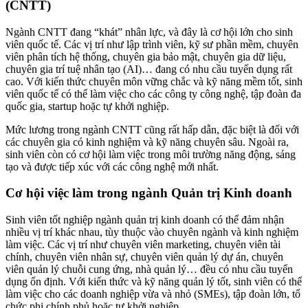
(CNTT)
Ngành CNTT đang “khát” nhân lực, và đây là cơ hội lớn cho sinh
viên quốc tế. Các vị trí như lập trình viên, kỹ sư phần mềm, chuyên
viên phân tích hệ thống, chuyên gia bảo mật, chuyên gia dữ liệu,
chuyên gia trí tuệ nhân tạo (AI)… đang có nhu cầu tuyển dụng rất
cao. Với kiến thức chuyên môn vững chắc và kỹ năng mềm tốt, sinh
viên quốc tế có thể làm việc cho các công ty công nghệ, tập đoàn đa
quốc gia, startup hoặc tự khởi nghiệp.
Mức lương trong ngành CNTT cũng rất hấp dẫn, đặc biệt là đối với
các chuyên gia có kinh nghiệm và kỹ năng chuyên sâu. Ngoài ra,
sinh viên còn có cơ hội làm việc trong môi trường năng động, sáng
tạo và được tiếp xúc với các công nghệ mới nhất.
Cơ hội việc làm trong ngành Quản trị Kinh doanh
Sinh viên tốt nghiệp ngành quản trị kinh doanh có thể đảm nhận
nhiều vị trí khác nhau, tùy thuộc vào chuyên ngành và kinh nghiệm
làm việc. Các vị trí như chuyên viên marketing, chuyên viên tài
chính, chuyên viên nhân sự, chuyên viên quản lý dự án, chuyên
viên quản lý chuỗi cung ứng, nhà quản lý… đều có nhu cầu tuyển
dụng ổn định. Với kiến thức và kỹ năng quản lý tốt, sinh viên có thể
làm việc cho các doanh nghiệp vừa và nhỏ (SMEs), tập đoàn lớn, tổ
chức phi chính phủ hoặc tự khởi nghiệp.