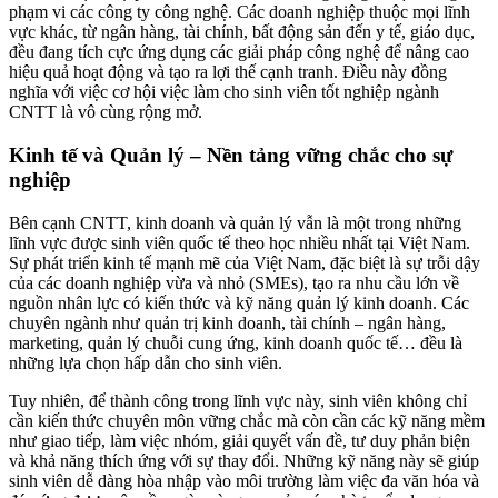
phạm vi các công ty công nghệ. Các doanh nghiệp thuộc mọi lĩnh
vực khác, từ ngân hàng, tài chính, bất động sản đến y tế, giáo dục,
đều đang tích cực ứng dụng các giải pháp công nghệ để nâng cao
hiệu quả hoạt động và tạo ra lợi thế cạnh tranh. Điều này đồng
nghĩa với việc cơ hội việc làm cho sinh viên tốt nghiệp ngành
CNTT là vô cùng rộng mở.
Kinh tế và Quản lý – Nền tảng vững chắc cho sự
nghiệp
Bên cạnh CNTT, kinh doanh và quản lý vẫn là một trong những
lĩnh vực được sinh viên quốc tế theo học nhiều nhất tại Việt Nam.
Sự phát triển kinh tế mạnh mẽ của Việt Nam, đặc biệt là sự trỗi dậy
của các doanh nghiệp vừa và nhỏ (SMEs), tạo ra nhu cầu lớn về
nguồn nhân lực có kiến thức và kỹ năng quản lý kinh doanh. Các
chuyên ngành như quản trị kinh doanh, tài chính – ngân hàng,
marketing, quản lý chuỗi cung ứng, kinh doanh quốc tế… đều là
những lựa chọn hấp dẫn cho sinh viên.
Tuy nhiên, để thành công trong lĩnh vực này, sinh viên không chỉ
cần kiến thức chuyên môn vững chắc mà còn cần các kỹ năng mềm
như giao tiếp, làm việc nhóm, giải quyết vấn đề, tư duy phản biện
và khả năng thích ứng với sự thay đổi. Những kỹ năng này sẽ giúp
sinh viên dễ dàng hòa nhập vào môi trường làm việc đa văn hóa và