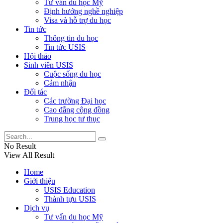
Tư vấn du học Mỹ
Định hướng nghề nghiệp
Visa và hỗ trợ du học
Tin tức
Thông tin du học
Tin tức USIS
Hội thảo
Sinh viên USIS
Cuộc sống du học
Cảm nhận
Đối tác
Các trường Đại học
Cao đẳng cộng đồng
Trung học tư thục
No Result
View All Result
Home
Giới thiệu
USIS Education
Thành tựu USIS
Dịch vụ
Tư vấn du học Mỹ