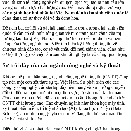
vực, từ kinh tế, công nghệ đến du lịch, dịch vụ, tạo ra nhu cầu lớn
về nguồn nhân lực chất lượng cao. Điều này đồng nghĩa với việc
các ngành học hot nhất tại Việt Nam dành cho sinh viên quốc tế
cũng đang có sự thay đổi và đa dạng hóa.
Để nắm bắt cơ hội và gặt hái thành công trong tương lai, sinh viên
quốc tế cần có cái nhìn tổng quan về bức tranh toàn cảnh của thị
trường lao động Việt Nam, cũng như hiểu rõ về ưu điểm và tiềm
năng của từng ngành học. Việc tìm hiểu kỹ lưỡng thông tin về
chương trình đào tạo, cơ sở vật chất, đội ngũ giảng viên, cũng như
cơ hội thực tập và việc làm sau khi tốt nghiệp là vô cùng quan trọng.
Sự trỗi dậy của các ngành công nghệ và kỹ thuật
Không thể phủ nhận rằng, ngành công nghệ thông tin (CNTT) đang
tạo nên một cơn sốt thực sự tại Việt Nam. Sự phát triển của các
công ty công nghệ, các startup đầy tiềm năng và xu hướng chuyển
đổi số diễn ra mạnh mẽ trên mọi lĩnh vực, từ sản xuất, kinh doanh
đến quản lý nhà nước, đã tạo ra một nhu cầu khổng lồ về nhân lực
CNTT chất lượng cao. Các chuyên ngành như khoa học máy tính,
kỹ thuật phần mềm, trí tuệ nhân tạo (AI), khoa học dữ liệu (Data
Science), an ninh mạng (Cybersecurity).đang thu hút sự quan tâm
đặc biệt của sinh viên.
Điều thú vị là, sự phát triển của CNTT không chỉ giới hạn trong