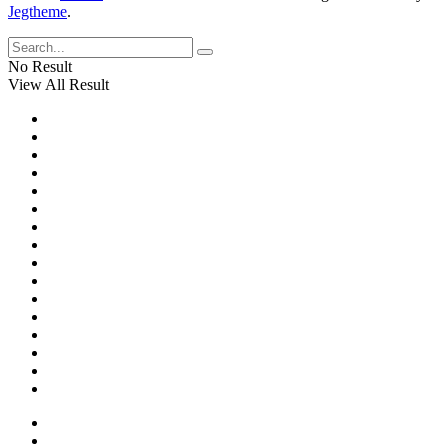
Cho
Jegtheme
.
Sáng:
Sinh
VN
Viên
Thu
Quốc
No Result
Hút
Tế
View All Result
Sinh
Viên
Quốc
Tế