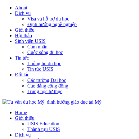
About
Dịch vụ
Visa và hỗ trợ du học
Định hướng nghề nghiệp
Giới thiệu
Hội thảo
Sinh viên USIS
Cảm nhận
Cuộc sống du học
Tin tức
Thông tin du học
Tin tức USIS
Đối tác
Các trường Đại học
Cao đẳng cộng đồng
Trung học tư thục
Home
Giới thiệu
USIS Education
Thành tựu USIS
Dịch vụ