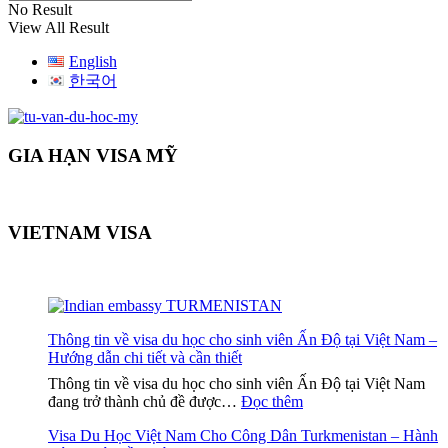
No Result
View All Result
English
한국어
GIA HẠN VISA MỸ
VIETNAM VISA
Thông tin về visa du học cho sinh viên Ấn Độ tại Việt Nam –
Hướng dẫn chi tiết và cần thiết
Thông tin về visa du học cho sinh viên Ấn Độ tại Việt Nam
:
đang trở thành chủ đề được…
Đọc thêm
Thông
Visa Du Học Việt Nam Cho Công Dân Turkmenistan – Hành
tin