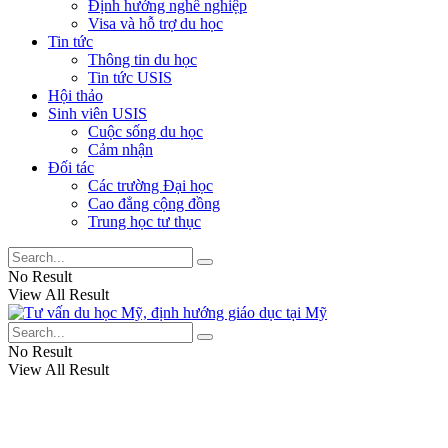
Định hướng nghề nghiệp
Visa và hỗ trợ du học
Tin tức
Thông tin du học
Tin tức USIS
Hội thảo
Sinh viên USIS
Cuộc sống du học
Cảm nhận
Đối tác
Các trường Đại học
Cao đẳng cộng đồng
Trung học tư thục
No Result
View All Result
No Result
View All Result