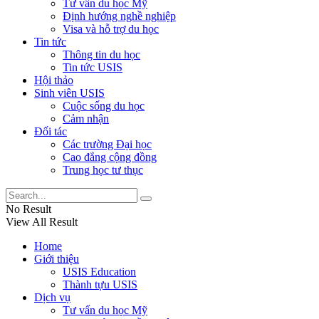
Tư vấn du học Mỹ
Định hướng nghề nghiệp
Visa và hỗ trợ du học
Tin tức
Thông tin du học
Tin tức USIS
Hội thảo
Sinh viên USIS
Cuộc sống du học
Cảm nhận
Đối tác
Các trường Đại học
Cao đẳng cộng đồng
Trung học tư thục
No Result
View All Result
Home
Giới thiệu
USIS Education
Thành tựu USIS
Dịch vụ
Tư vấn du học Mỹ