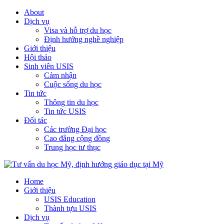
About
Dịch vụ
Visa và hỗ trợ du học
Định hướng nghề nghiệp
Giới thiệu
Hội thảo
Sinh viên USIS
Cảm nhận
Cuộc sống du học
Tin tức
Thông tin du học
Tin tức USIS
Đối tác
Các trường Đại học
Cao đẳng cộng đồng
Trung học tư thục
Home
Giới thiệu
USIS Education
Thành tựu USIS
Dịch vụ