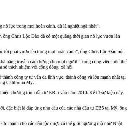
 nỗ lực trong mọi hoàn cảnh, dù là nghiệt ngã nhất”.
, ông Chris Lộc Đào đã có một quãng thời gian nỗ lực vươn lên
úc tôi phải vươn lên trong mọi hoàn cảnh”, ông Chris Lộc Đào nói.
 khả năng truyền cảm hứng cho mọi người. Trong công việc luôn thể
ia sẻ trách nhiệm với cộng đồng, xã hội.
thành công ty tư vấn đa lĩnh vực, thành công và lớn mạnh nhất tại
ng California Mỹ.
hiệu chương trình đầu tư EB-5 vào năm 2010. Kể từ sự kiện này,
iới, đặc biệt là đáp ứng nhu cầu của các nhà đầu tư EB5 tại Mỹ, ông
n sức mạnh cho các dân tộc được cả thế giới ngưỡng mộ như Nhật