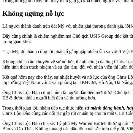
Trong thời gian ở Mỹ, tôi may mắn gặp gỡ khá nhiều người Việt thàn
Không ngừng nỗ lực
Là người thành danh trên đất Mỹ với nhiều giải thưởng danh giá, lời
Đây cũng chính là chiêm nghiệm mà Chủ tịch USIS Group đúc kết từ 
trong gian khó.
“Tại Mỹ, để thành công tôi phải cố gắng gấp nhiều lần so với ở Việt
Không chỉ là câu chuyện về sự nỗ lực, thành công của ông Chris Lộc
hiện tinh thần trách nhiệm và sự tận tâm, đối với nhân viên thì luôn 
Kết quả hôm nay cho thấy, sự nhiệt huyết và nỗ lực của ông Chris Lộ
thị trường Việt Nam với 4 văn phòng tại TP.HCM, Hà Nội, Đà Nẵng, 
Ông Chris Lộc Đào cũng chính là người đầu tiên mời được Chủ tịch 
EB-5 được nhiều người biết đến và tin tưởng hơn.
Trong thời gian tới, nhằm tiếp tục thực hiện
sứ mệnh đồng hành, hợp t
Chris Lộc Đào cùng các đối tác gấp rút chuẩn bị cho ra mắt CLB C
Ông Chris Lộc Đào chia sẻ: Tỷ phú Mỹ Warren Buffett thường nói “M
Bản và Do Thái. Không thua gì các dân tộc xuất sắc trên thế giới, Việ