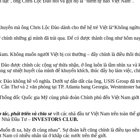
h đạt”, ông Chris Lộc Đào nói và gọi họ là “niềm tự hào Việt Nam”.
 khuyên mà ông Chris Lộc Đào dành cho thế hệ trẻ Việt là“Không ngừng
chính những gì mình đã trải qua. Để có được thành công như hôm nay
 Nam. Không muốn người Việt bị coi thường – đây chính là điều thôi th
 Đào được chính các cộng sự thừa nhận, ở ông luôn là tầm nhìn xa và
dùng sự nhiệt huyết của mình để khuyến khích, thúc đẩy họ làm việc, ch
c Đào không hề vô nghĩa. Dưới sự dẫn dắt của ông, USIS Group đã trở 
Cần Thơ và 2 văn phòng tại TP. Atlanta bang Georgia, Westminster ba
Thống đốc Quốc gia Mỹ cùng phái đoàn Chính phủ đến Việt Nam giới t
ác, phát triển và chia sẻ
với các nhà đầu tư Việt Nam trên toàn thế g
ác Nhà Đầu Tư –
INVESTORS CLUB.
uốn đi xa, hãy đi cùng nhau”. Sự đoàn kết cũng chính là điều tạo nê
t Nam có nhiều nhân tài ở khắp các nước trên thế giới.