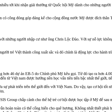
 nhiều tới khi nhận giải thưởng từ Quốc hội Mỹ dành cho những ngườ
n có công đóng góp đáng kể cho cộng đồng nước Mỹ được đích thân 
i với những người nhập cư như ông Chris Lộc Đào. Với sự nỗ lực khôn
người trẻ Việt thành công xuất sắc và đó chính là động lực cho hành t
ng hơn 46 dự án EB-5 do Chính phủ Mỹ kêu gọi. Từ đó tạo ra hơn 4.00
 từ Việt nam được hưởng nền học vấn tiên tiến bậc nhất thế giới, tiết
ự phát triển trên thế giới đến với Việt Nam. Do vậy, tạo cơ hội tốt nhấ
ệm.
IS Group chắp cánh cho thế hệ trẻ cơ hội được học tập ở Mỹ để sau n
u vẫn hoàn toàn có thể cống hiến cho quê hương. Không nhất thiết phả