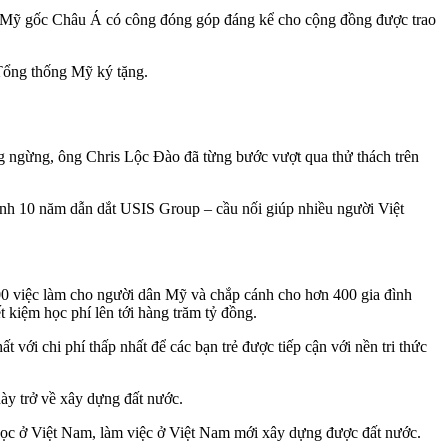
i Mỹ gốc Châu Á có công đóng góp đáng kể cho cộng đồng được trao
Tổng thống Mỹ ký tặng.
g ngừng, ông Chris Lộc Đào đã từng bước vượt qua thử thách trên
rình 10 năm dẫn dắt USIS Group – cầu nối giúp nhiều người Việt
0 việc làm cho người dân Mỹ và chắp cánh cho hơn 400 gia đình
 kiệm học phí lên tới hàng trăm tỷ đồng.
t với chi phí thấp nhất để các bạn trẻ được tiếp cận với nền tri thức
ày trở về xây dựng đất nước.
i học ở Việt Nam, làm việc ở Việt Nam mới xây dựng được đất nước.