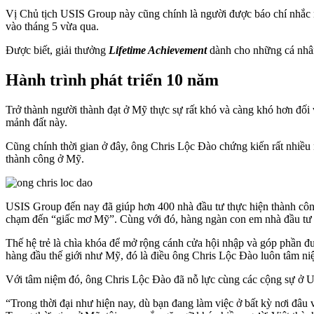
Vị Chủ tịch USIS Group này cũng chính là người được báo chí nhắc
vào tháng 5 vừa qua.
Được biết, giải thưởng
Lifetime Achievement
dành cho những cá nhâ
Hành trình phát triển 10 năm
Trở thành người thành đạt ở Mỹ thực sự rất khó và càng khó hơn đố
mảnh đất này.
Cũng chính thời gian ở đây, ông Chris Lộc Đào chứng kiến rất nhiều 
thành công ở Mỹ.
USIS Group đến nay đã giúp hơn 400 nhà đầu tư thực hiện thành cô
chạm đến “giấc mơ Mỹ”. Cùng với đó, hàng ngàn con em nhà đầu tư đến
Thế hệ trẻ là chìa khóa để mở rộng cánh cửa hội nhập và góp phần đưa s
hàng đầu thế giới như Mỹ, đó là điều ông Chris Lộc Đào luôn tâm ni
Với tâm niệm đó, ông Chris Lộc Đào đã nỗ lực cùng các cộng sự ở US
“Trong thời đại như hiện nay, dù bạn đang làm việc ở bất kỳ nơi đâ