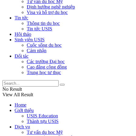
Tư vấn du học Mỹ
Định hướng nghề nghiệp
Visa và hỗ trợ du học
Tin tức
Thông tin du học
Tin tức USIS
Hội thảo
Sinh viên USIS
Cuộc sống du học
Cảm nhận
Đối tác
Các trường Đại học
Cao đẳng cộng đồng
Trung học tư thục
No Result
View All Result
Home
Giới thiệu
USIS Education
Thành tựu USIS
Dịch vụ
Tư vấn du học Mỹ