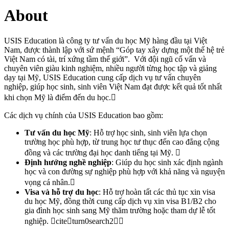
About
USIS Education là công ty tư vấn du học Mỹ hàng đầu tại Việt
Nam, được thành lập với sứ mệnh “Góp tay xây dựng một thế hệ trẻ
Việt Nam có tài, trí xứng tầm thế giới”. Với đội ngũ cố vấn và
chuyên viên giàu kinh nghiệm, nhiều người từng học tập và giảng
dạy tại Mỹ, USIS Education cung cấp dịch vụ tư vấn chuyên
nghiệp, giúp học sinh, sinh viên Việt Nam đạt được kết quả tốt nhất
khi chọn Mỹ là điểm đến du học.
Các dịch vụ chính của USIS Education bao gồm:
Tư vấn du học Mỹ
: Hỗ trợ học sinh, sinh viên lựa chọn
trường học phù hợp, từ trung học tư thục đến cao đẳng cộng
đồng và các trường đại học danh tiếng tại Mỹ. 
Định hướng nghề nghiệp
: Giúp du học sinh xác định ngành
học và con đường sự nghiệp phù hợp với khả năng và nguyện
vọng cá nhân.
Visa và hỗ trợ du học
: Hỗ trợ hoàn tất các thủ tục xin visa
du học Mỹ, đồng thời cung cấp dịch vụ xin visa B1/B2 cho
gia đình học sinh sang Mỹ thăm trường hoặc tham dự lễ tốt
nghiệp. citeturn0search2