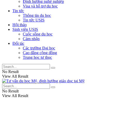
Định hướng nghề nghiệp
Visa và hỗ trợ du học
Tin tức
Thông tin du học
Tin tức USIS
Hội thảo
Sinh viên USIS
Cuộc sống du học
Cảm nhận
Đối tác
Các trường Đại học
Cao đẳng cộng đồng
Trung học tư thục
No Result
View All Result
No Result
View All Result