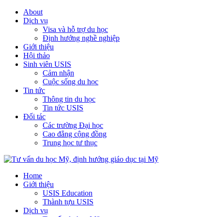
About
Dịch vụ
Visa và hỗ trợ du học
Định hướng nghề nghiệp
Giới thiệu
Hội thảo
Sinh viên USIS
Cảm nhận
Cuộc sống du học
Tin tức
Thông tin du học
Tin tức USIS
Đối tác
Các trường Đại học
Cao đẳng cộng đồng
Trung học tư thục
Home
Giới thiệu
USIS Education
Thành tựu USIS
Dịch vụ