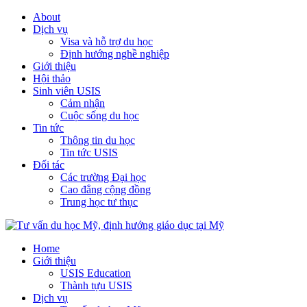
About
Dịch vụ
Visa và hỗ trợ du học
Định hướng nghề nghiệp
Giới thiệu
Hội thảo
Sinh viên USIS
Cảm nhận
Cuộc sống du học
Tin tức
Thông tin du học
Tin tức USIS
Đối tác
Các trường Đại học
Cao đẳng cộng đồng
Trung học tư thục
Home
Giới thiệu
USIS Education
Thành tựu USIS
Dịch vụ