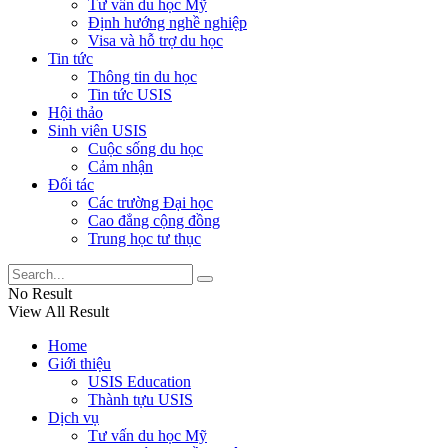
Tư vấn du học Mỹ
Định hướng nghề nghiệp
Visa và hỗ trợ du học
Tin tức
Thông tin du học
Tin tức USIS
Hội thảo
Sinh viên USIS
Cuộc sống du học
Cảm nhận
Đối tác
Các trường Đại học
Cao đẳng cộng đồng
Trung học tư thục
No Result
View All Result
Home
Giới thiệu
USIS Education
Thành tựu USIS
Dịch vụ
Tư vấn du học Mỹ