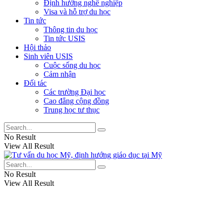
Định hướng nghề nghiệp
Visa và hỗ trợ du học
Tin tức
Thông tin du học
Tin tức USIS
Hội thảo
Sinh viên USIS
Cuộc sống du học
Cảm nhận
Đối tác
Các trường Đại học
Cao đẳng cộng đồng
Trung học tư thục
No Result
View All Result
No Result
View All Result