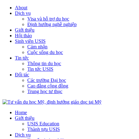
About
Dịch vụ
Visa và hỗ trợ du học
Định hướng nghề nghiệp
Giới thiệu
Hội thảo
Sinh viên USIS
Cảm nhận
Cuộc sống du học
Tin tức
Thông tin du học
Tin tức USIS
Đối tác
Các trường Đại học
Cao đẳng cộng đồng
Trung học tư thục
Home
Giới thiệu
USIS Education
Thành tựu USIS
Dịch vụ