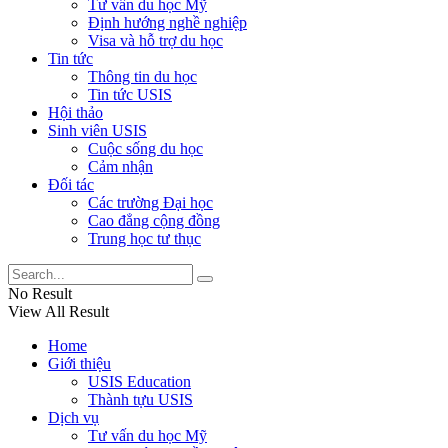
Tư vấn du học Mỹ
Định hướng nghề nghiệp
Visa và hỗ trợ du học
Tin tức
Thông tin du học
Tin tức USIS
Hội thảo
Sinh viên USIS
Cuộc sống du học
Cảm nhận
Đối tác
Các trường Đại học
Cao đẳng cộng đồng
Trung học tư thục
No Result
View All Result
Home
Giới thiệu
USIS Education
Thành tựu USIS
Dịch vụ
Tư vấn du học Mỹ