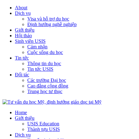
About
Dịch vụ
Visa và hỗ trợ du học
Định hướng nghề nghiệp
Giới thiệu
Hội thảo
Sinh viên USIS
Cảm nhận
Cuộc sống du học
Tin tức
Thông tin du học
Tin tức USIS
Đối tác
Các trường Đại học
Cao đẳng cộng đồng
Trung học tư thục
Home
Giới thiệu
USIS Education
Thành tựu USIS
Dịch vụ