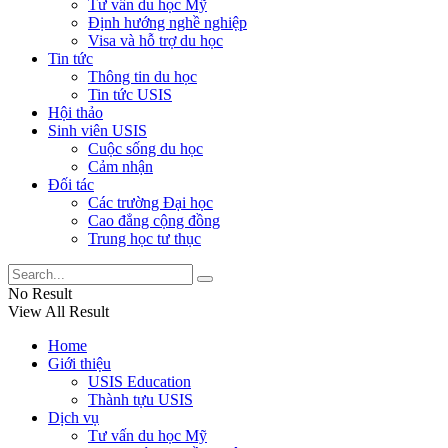
Tư vấn du học Mỹ
Định hướng nghề nghiệp
Visa và hỗ trợ du học
Tin tức
Thông tin du học
Tin tức USIS
Hội thảo
Sinh viên USIS
Cuộc sống du học
Cảm nhận
Đối tác
Các trường Đại học
Cao đẳng cộng đồng
Trung học tư thục
No Result
View All Result
Home
Giới thiệu
USIS Education
Thành tựu USIS
Dịch vụ
Tư vấn du học Mỹ