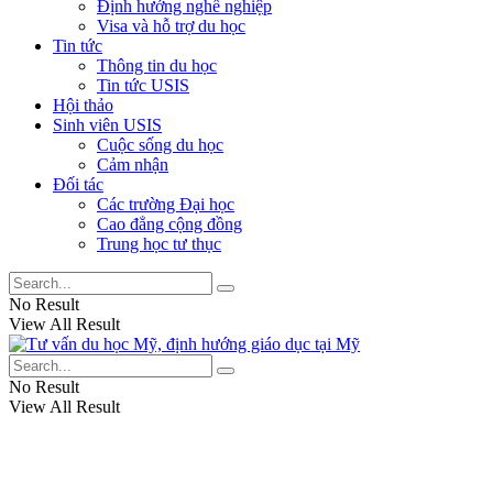
Định hướng nghề nghiệp
Visa và hỗ trợ du học
Tin tức
Thông tin du học
Tin tức USIS
Hội thảo
Sinh viên USIS
Cuộc sống du học
Cảm nhận
Đối tác
Các trường Đại học
Cao đẳng cộng đồng
Trung học tư thục
No Result
View All Result
No Result
View All Result