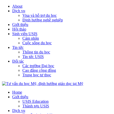
About
Dịch vụ
Visa và hỗ trợ du học
Định hướng nghề nghiệp
Giới thiệu
Hội thảo
Sinh viên USIS
Cảm nhận
Cuộc sống du học
Tin tức
Thông tin du học
Tin tức USIS
Đối tác
Các trường Đại học
Cao đẳng cộng đồng
Trung học tư thục
Home
Giới thiệu
USIS Education
Thành tựu USIS
Dịch vụ