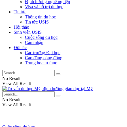
Định hướng nghề nghiệp
Visa và hỗ trợ du học
Tin tức
Thông tin du học
Tin tức USIS
Hội thảo
Sinh viên USIS
Cuộc sống du học
Cảm nhận
Đối tác
Các trường Đại học
Cao đẳng cộng đồng
Trung học tư thục
No Result
View All Result
No Result
View All Result
Cuộc sống du học