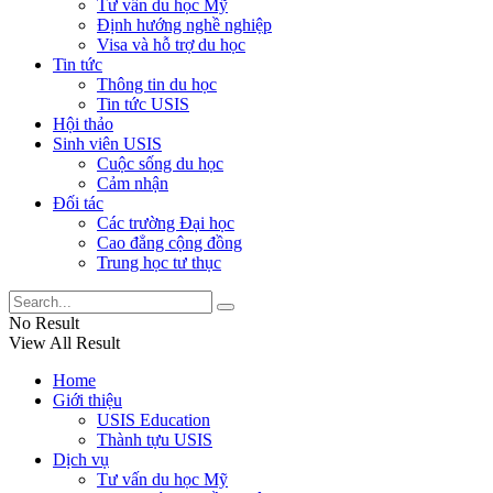
Tư vấn du học Mỹ
Định hướng nghề nghiệp
Visa và hỗ trợ du học
Tin tức
Thông tin du học
Tin tức USIS
Hội thảo
Sinh viên USIS
Cuộc sống du học
Cảm nhận
Đối tác
Các trường Đại học
Cao đẳng cộng đồng
Trung học tư thục
No Result
View All Result
Home
Giới thiệu
USIS Education
Thành tựu USIS
Dịch vụ
Tư vấn du học Mỹ