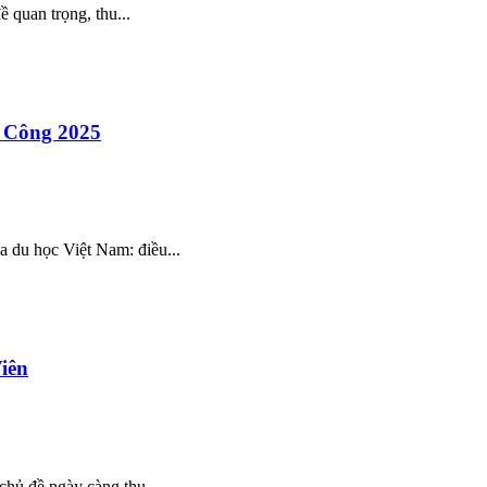
 quan trọng, thu...
h Công 2025
 du học Việt Nam: điều...
iên
chủ đề ngày càng thu...