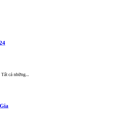
024
 Tất cả những...
 Gia