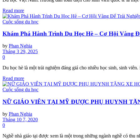
Read more
Cuộc sống du học
Khám Phá Hành Trình Du Học Hè – Cơ Hội Vàng Để
by
Phan Nghia
Tháng 3 29, 2025
0
Du học hè là một trải nghiệm đáng giá cho nhiều học sinh, sinh viên. 
Read more
Cuộc sống du học
NỮ GIÁO VIÊN TẠI MỸ ĐƯỢC PHỤ HUYNH TẶ
by
Phan Nghia
Tháng 10 7, 2020
0
Nghề nhà giáo tại được xem là một trong những ngành nghề có thu nh