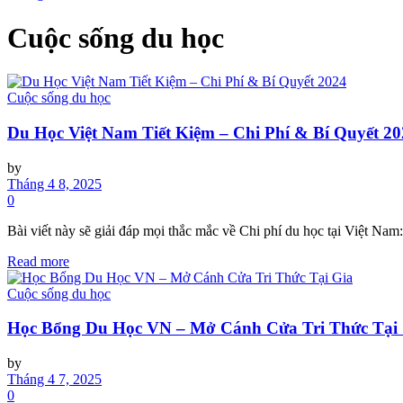
Cuộc sống du học
Cuộc sống du học
Du Học Việt Nam Tiết Kiệm – Chi Phí & Bí Quyết 2
by
Tháng 4 8, 2025
0
Bài viết này sẽ giải đáp mọi thắc mắc về Chi phí du học tại Việt Nam:
Read more
Cuộc sống du học
Học Bổng Du Học VN – Mở Cánh Cửa Tri Thức Tại
by
Tháng 4 7, 2025
0