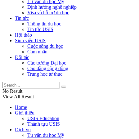
Tư vấn du học Mỹ
Định hướng nghề nghiệp
Visa và hỗ trợ du học
Tin tức
Thông tin du học
Tin tức USIS
Hội thảo
Sinh viên USIS
Cuộc sống du học
Cảm nhận
Đối tác
Các trường Đại học
Cao đẳng cộng đồng
Trung học tư thục
No Result
View All Result
Home
Giới thiệu
USIS Education
Thành tựu USIS
Dịch vụ
Tư vấn du học Mỹ