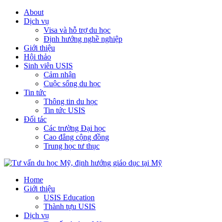
About
Dịch vụ
Visa và hỗ trợ du học
Định hướng nghề nghiệp
Giới thiệu
Hội thảo
Sinh viên USIS
Cảm nhận
Cuộc sống du học
Tin tức
Thông tin du học
Tin tức USIS
Đối tác
Các trường Đại học
Cao đẳng cộng đồng
Trung học tư thục
Home
Giới thiệu
USIS Education
Thành tựu USIS
Dịch vụ