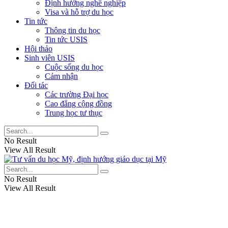
Định hướng nghề nghiệp
Visa và hỗ trợ du học
Tin tức
Thông tin du học
Tin tức USIS
Hội thảo
Sinh viên USIS
Cuộc sống du học
Cảm nhận
Đối tác
Các trường Đại học
Cao đẳng cộng đồng
Trung học tư thục
No Result
View All Result
No Result
View All Result