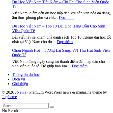
cho
Du Học Việt Nam Tiết Kiệm – Chi Phí Cho Sinh Viên Quốc
Du
sinh
Tế!
Học
viên
Việt
Việt Nam, điểm đến du học hấp dẫn với nền văn hóa đa dạng,
Ấn
Nam
:
ẩm thực phong phú và chi…
Đọc thêm
Độ
Cho
Du
tại
Công
Du Học Việt Nam – Top 10 Đại Học Hàng Đầu Cho Sinh
Học
Việt
Dân
Viên Quốc Tế
Việt
Nam
Turkm
Nam
–
Bài viết này sẽ khám phá danh sách Top 10 trường đại học tốt
–
Tiết
:
Hướng
nhất tại Việt Nam cho du…
Đọc thêm
Hành
Kiệm
Du
dẫn
Trình
–
Chọn Ngành Hot – Tương Lai Sáng: VN Thu Hút Sinh Viên
Học
chi
Mới
Chi
Quốc Tế
Việt
tiết
Đầy
Phí
Nam
và
Hứa
Việt Nam đang ngày càng trở thành điểm đến hấp dẫn cho
Cho
–
cần
:
Hẹn
sinh viên quốc tế. Để giúp bạn lựa…
Đọc thêm
Sinh
Top
thiết
Chọn
Viên
10
Thông tin du học
Ngành
Quốc
Đại
Dịch vụ
Hot
Tế!
Học
Giới thiệu
–
Hàng
Tương
Đầu
© 2026
JNews
- Premium WordPress news & magazine theme by
Lai
Cho
Jegtheme
.
Sáng:
Sinh
VN
Viên
Thu
Quốc
No Result
Hút