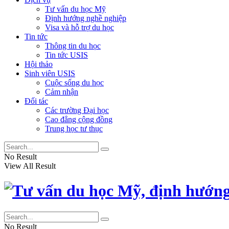
Tư vấn du học Mỹ
Định hướng nghề nghiệp
Visa và hỗ trợ du học
Tin tức
Thông tin du học
Tin tức USIS
Hội thảo
Sinh viên USIS
Cuộc sống du học
Cảm nhận
Đối tác
Các trường Đại học
Cao đẳng cộng đồng
Trung học tư thục
No Result
View All Result
No Result