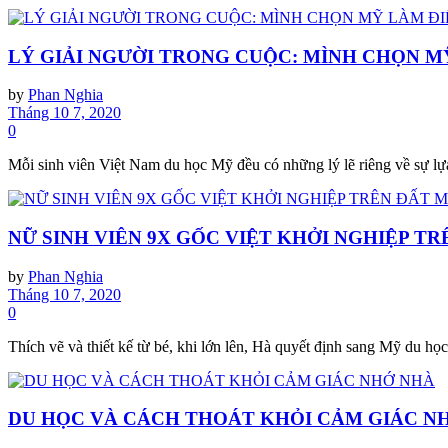
LÝ GIẢI NGƯỜI TRONG CUỘC: MÌNH CHỌN M
by
Phan Nghia
Tháng 10 7, 2020
0
Mỗi sinh viên Việt Nam du học Mỹ đều có những lý lẽ riêng về sự lựa
NỮ SINH VIÊN 9X GỐC VIỆT KHỞI NGHIỆP T
by
Phan Nghia
Tháng 10 7, 2020
0
Thích vẽ và thiết kế từ bé, khi lớn lên, Hà quyết định sang Mỹ du học
DU HỌC VÀ CÁCH THOÁT KHỎI CẢM GIÁC N