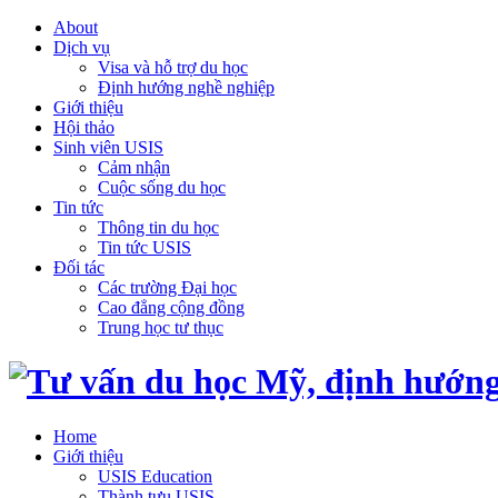
About
Dịch vụ
Visa và hỗ trợ du học
Định hướng nghề nghiệp
Giới thiệu
Hội thảo
Sinh viên USIS
Cảm nhận
Cuộc sống du học
Tin tức
Thông tin du học
Tin tức USIS
Đối tác
Các trường Đại học
Cao đẳng cộng đồng
Trung học tư thục
Home
Giới thiệu
USIS Education
Thành tựu USIS