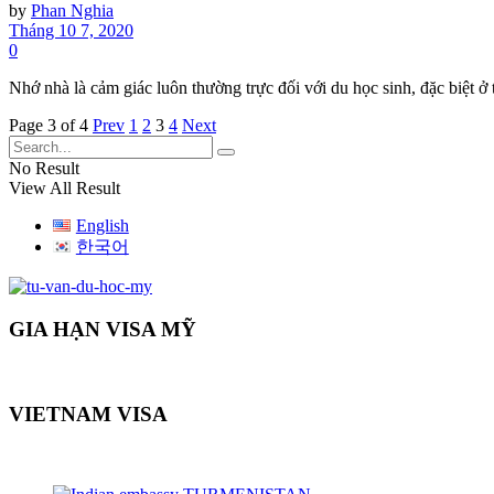
by
Phan Nghia
Tháng 10 7, 2020
0
Nhớ nhà là cảm giác luôn thường trực đối với du học sinh, đặc biệt ở t
Page 3 of 4
Prev
1
2
3
4
Next
No Result
View All Result
English
한국어
GIA HẠN VISA MỸ
VIETNAM VISA