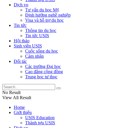
Dịch vụ
Tư vấn du học Mỹ
Định hướng nghề nghiệp
Visa và hỗ trợ du học
Tin tức
Thông tin du học
Tin tức USIS
Hội thảo
Sinh viên USIS
Cuộc sống du học
Cảm nhận
Đối tác
Các trường Đại học
Cao đẳng cộng đồng
Trung học tư thục
No Result
View All Result
Home
Giới thiệu
USIS Education
Thành tựu USIS
Dịch vụ