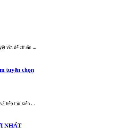
ệt vời để chuẩn ...
ệm tuyển chọn
 tiếp thu kiến ...
ỚI NHẤT