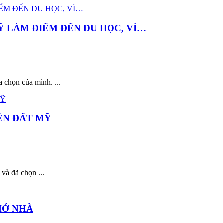
Ỹ LÀM ĐIỂM ĐẾN DU HỌC, VÌ…
 chọn của mình. ...
RÊN ĐẤT MỸ
 và đã chọn ...
HỚ NHÀ