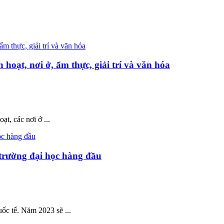
hoạt, nơi ở, ẩm thực, giải trí và văn hóa
t, các nơi ở ...
 trường đại học hàng đầu
ốc tế. Năm 2023 sẽ ...