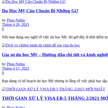
Du Học Mỹ Cần Chuẩn Bị Những Gì?
by
Phan Nghia
Tháng 4 26, 2023
0
Nếu bạn đang suy nghĩ về việc du học Mỹ, thì giờ đây là thời điểm tuy
Gia sư du học Mỹ – Hướng dẫn chi tiết và kinh nghi
by
Phan Nghia
Tháng 4 13, 2023
0
Bạn đang có kế hoạch du học Mỹ nhưng lo lắng về việc phải học tập và
THỜI GIAN XỬ LÝ VISA EB-5 THÁNG 2/2021 M
by
Phan Nghia