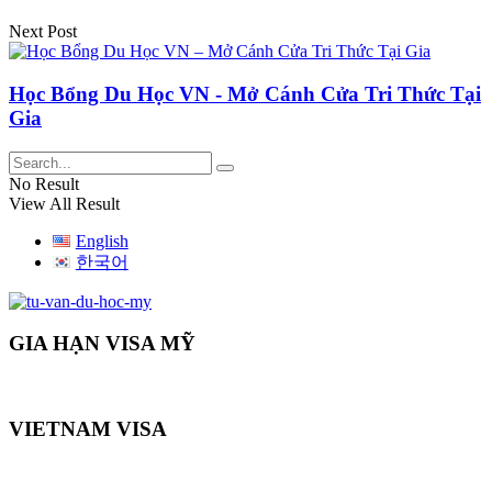
Next Post
Học Bổng Du Học VN - Mở Cánh Cửa Tri Thức Tại
Gia
No Result
View All Result
English
한국어
GIA HẠN VISA MỸ
VIETNAM VISA