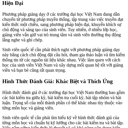
Hiện Đại
Phương pháp giảng dạy ở các trường đại học Việt Nam đang dần
chuyển từ phương pháp truyền thống, tập trung vào việc truyền đạt
kiến thức một chiều, sang phương pháp hiện đại, khuyến khích sự
chủ động và sáng tạo của sinh viên. Tuy nhiên, ở nhiều lớp học,
giảng viên vẫn giữ vai trò trung tâm và sinh viên thường thụ động
lắng nghe và ghi chép.
Sinh viên quốc tế cần phải thích nghi với phương pháp giảng dạy
này bằng cách chủ động đặt câu hỏi, tham gia thảo luận và tìm kiếm
thông tin từ các nguồn tài liệu khác nhau. Việc làm quen với cách
học của sinh viên Việt Nam và xây dựng mối quan hệ tốt với giảng
viên và bạn bè cũng rất quan trọng.
Hình Thức Đánh Giá: Khác Biệt và Thích Ứng
Hình thức đánh giá ở các trường đại học Việt Nam thường bao gồm
các bài kiểm tra giữa kỳ, bài kiểm tra cuối kỳ, bài tập nhóm và bài
luận. Trọng số của mỗi thành phần có thể khác nhau tùy thuộc vào
từng môn học và giảng viên.
Sinh viên quốc tế cần phải tìm hiểu kỹ về hình thức đánh giá của
từng môn học và chuẩn bị kỹ lưỡng cho các bài kiểm tra và bài tập.
Việc nắm vững kiến thức lý thuyết và có khả năng vận dụng kiến