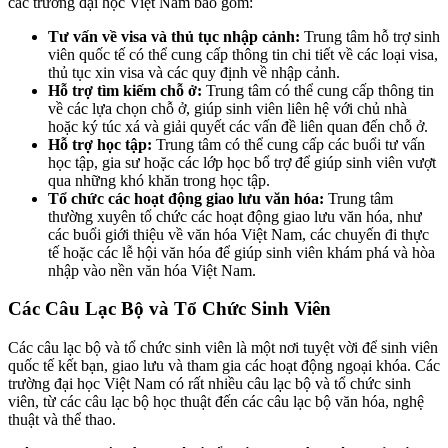
các trường đại học Việt Nam bao gồm:
Tư vấn về visa và thủ tục nhập cảnh:
Trung tâm hỗ trợ sinh
viên quốc tế có thể cung cấp thông tin chi tiết về các loại visa,
thủ tục xin visa và các quy định về nhập cảnh.
Hỗ trợ tìm kiếm chỗ ở:
Trung tâm có thể cung cấp thông tin
về các lựa chọn chỗ ở, giúp sinh viên liên hệ với chủ nhà
hoặc ký túc xá và giải quyết các vấn đề liên quan đến chỗ ở.
Hỗ trợ học tập:
Trung tâm có thể cung cấp các buổi tư vấn
học tập, gia sư hoặc các lớp học bổ trợ để giúp sinh viên vượt
qua những khó khăn trong học tập.
Tổ chức các hoạt động giao lưu văn hóa:
Trung tâm
thường xuyên tổ chức các hoạt động giao lưu văn hóa, như
các buổi giới thiệu về văn hóa Việt Nam, các chuyến đi thực
tế hoặc các lễ hội văn hóa để giúp sinh viên khám phá và hòa
nhập vào nền văn hóa Việt Nam.
Các Câu Lạc Bộ và Tổ Chức Sinh Viên
Các câu lạc bộ và tổ chức sinh viên là một nơi tuyệt vời để sinh viên
quốc tế kết bạn, giao lưu và tham gia các hoạt động ngoại khóa. Các
trường đại học Việt Nam có rất nhiều câu lạc bộ và tổ chức sinh
viên, từ các câu lạc bộ học thuật đến các câu lạc bộ văn hóa, nghệ
thuật và thể thao.