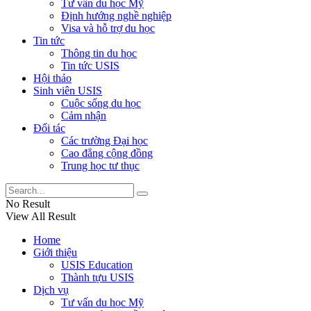
Tư vấn du học Mỹ
Định hướng nghề nghiệp
Visa và hỗ trợ du học
Tin tức
Thông tin du học
Tin tức USIS
Hội thảo
Sinh viên USIS
Cuộc sống du học
Cảm nhận
Đối tác
Các trường Đại học
Cao đẳng cộng đồng
Trung học tư thục
No Result
View All Result
Home
Giới thiệu
USIS Education
Thành tựu USIS
Dịch vụ
Tư vấn du học Mỹ