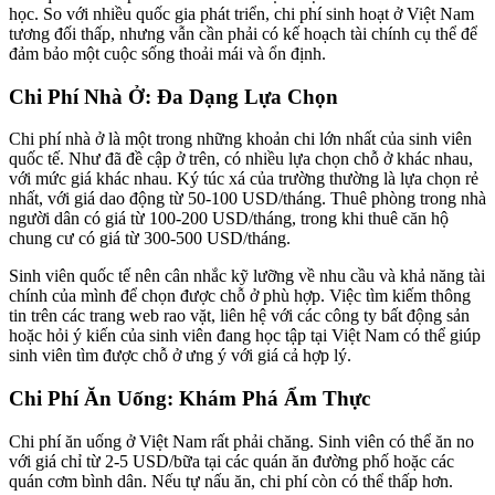
học. So với nhiều quốc gia phát triển, chi phí sinh hoạt ở Việt Nam
tương đối thấp, nhưng vẫn cần phải có kế hoạch tài chính cụ thể để
đảm bảo một cuộc sống thoải mái và ổn định.
Chi Phí Nhà Ở: Đa Dạng Lựa Chọn
Chi phí nhà ở là một trong những khoản chi lớn nhất của sinh viên
quốc tế. Như đã đề cập ở trên, có nhiều lựa chọn chỗ ở khác nhau,
với mức giá khác nhau. Ký túc xá của trường thường là lựa chọn rẻ
nhất, với giá dao động từ 50-100 USD/tháng. Thuê phòng trong nhà
người dân có giá từ 100-200 USD/tháng, trong khi thuê căn hộ
chung cư có giá từ 300-500 USD/tháng.
Sinh viên quốc tế nên cân nhắc kỹ lưỡng về nhu cầu và khả năng tài
chính của mình để chọn được chỗ ở phù hợp. Việc tìm kiếm thông
tin trên các trang web rao vặt, liên hệ với các công ty bất động sản
hoặc hỏi ý kiến của sinh viên đang học tập tại Việt Nam có thể giúp
sinh viên tìm được chỗ ở ưng ý với giá cả hợp lý.
Chi Phí Ăn Uống: Khám Phá Ẩm Thực
Chi phí ăn uống ở Việt Nam rất phải chăng. Sinh viên có thể ăn no
với giá chỉ từ 2-5 USD/bữa tại các quán ăn đường phố hoặc các
quán cơm bình dân. Nếu tự nấu ăn, chi phí còn có thể thấp hơn.