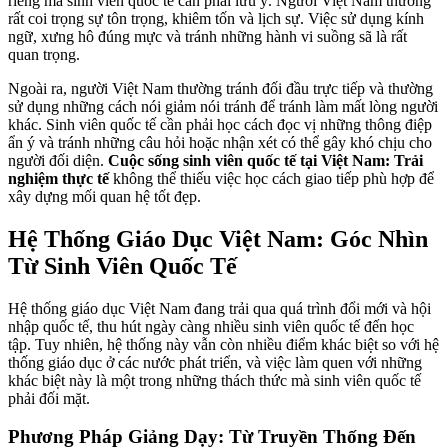
riêng mà sinh viên quốc tế cần phải lưu ý. Người Việt Nam thường
rất coi trọng sự tôn trọng, khiêm tốn và lịch sự. Việc sử dụng kính
ngữ, xưng hô đúng mực và tránh những hành vi suồng sã là rất
quan trọng.
Ngoài ra, người Việt Nam thường tránh đối đầu trực tiếp và thường
sử dụng những cách nói giảm nói tránh để tránh làm mất lòng người
khác. Sinh viên quốc tế cần phải học cách đọc vị những thông điệp
ẩn ý và tránh những câu hỏi hoặc nhận xét có thể gây khó chịu cho
người đối diện.
Cuộc sống sinh viên quốc tế tại Việt Nam: Trải
nghiệm thực tế
không thể thiếu việc học cách giao tiếp phù hợp để
xây dựng mối quan hệ tốt đẹp.
Hệ Thống Giáo Dục Việt Nam: Góc Nhìn
Từ Sinh Viên Quốc Tế
Hệ thống giáo dục Việt Nam đang trải qua quá trình đổi mới và hội
nhập quốc tế, thu hút ngày càng nhiều sinh viên quốc tế đến học
tập. Tuy nhiên, hệ thống này vẫn còn nhiều điểm khác biệt so với hệ
thống giáo dục ở các nước phát triển, và việc làm quen với những
khác biệt này là một trong những thách thức mà sinh viên quốc tế
phải đối mặt.
Phương Pháp Giảng Dạy: Từ Truyền Thống Đến