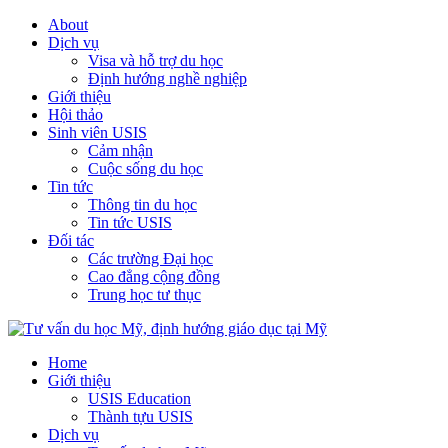
About
Dịch vụ
Visa và hỗ trợ du học
Định hướng nghề nghiệp
Giới thiệu
Hội thảo
Sinh viên USIS
Cảm nhận
Cuộc sống du học
Tin tức
Thông tin du học
Tin tức USIS
Đối tác
Các trường Đại học
Cao đẳng cộng đồng
Trung học tư thục
Home
Giới thiệu
USIS Education
Thành tựu USIS
Dịch vụ