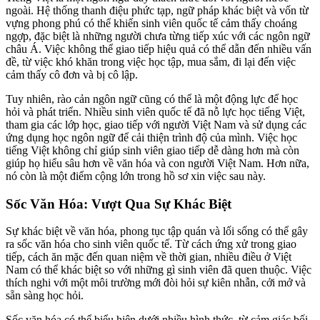
ngoài. Hệ thống thanh điệu phức tạp, ngữ pháp khác biệt và vốn từ
vựng phong phú có thể khiến sinh viên quốc tế cảm thấy choáng
ngợp, đặc biệt là những người chưa từng tiếp xúc với các ngôn ngữ
châu Á. Việc không thể giao tiếp hiệu quả có thể dẫn đến nhiều vấn
đề, từ việc khó khăn trong việc học tập, mua sắm, đi lại đến việc
cảm thấy cô đơn và bị cô lập.
Tuy nhiên, rào cản ngôn ngữ cũng có thể là một động lực để học
hỏi và phát triển. Nhiều sinh viên quốc tế đã nỗ lực học tiếng Việt,
tham gia các lớp học, giao tiếp với người Việt Nam và sử dụng các
ứng dụng học ngôn ngữ để cải thiện trình độ của mình. Việc học
tiếng Việt không chỉ giúp sinh viên giao tiếp dễ dàng hơn mà còn
giúp họ hiểu sâu hơn về văn hóa và con người Việt Nam. Hơn nữa,
nó còn là một điểm cộng lớn trong hồ sơ xin việc sau này.
Sốc Văn Hóa: Vượt Qua Sự Khác Biệt
Sự khác biệt về văn hóa, phong tục tập quán và lối sống có thể gây
ra sốc văn hóa cho sinh viên quốc tế. Từ cách ứng xử trong giao
tiếp, cách ăn mặc đến quan niệm về thời gian, nhiều điều ở Việt
Nam có thể khác biệt so với những gì sinh viên đã quen thuộc. Việc
thích nghi với một môi trường mới đòi hỏi sự kiên nhẫn, cởi mở và
sẵn sàng học hỏi.
Sốc văn hóa có thể biểu hiện dưới nhiều hình thức, từ cảm giác bối