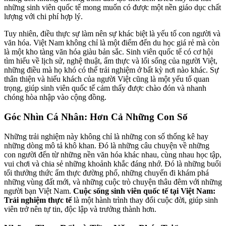
những sinh viên quốc tế mong muốn có được một nền giáo dục chất
lượng với chi phí hợp lý.
Tuy nhiên, điều thực sự làm nên sự khác biệt là yếu tố con người và
văn hóa. Việt Nam không chỉ là một điểm đến du học giá rẻ mà còn
là một kho tàng văn hóa giàu bản sắc. Sinh viên quốc tế có cơ hội
tìm hiểu về lịch sử, nghệ thuật, ẩm thực và lối sống của người Việt,
những điều mà họ khó có thể trải nghiệm ở bất kỳ nơi nào khác. Sự
thân thiện và hiếu khách của người Việt cũng là một yếu tố quan
trọng, giúp sinh viên quốc tế cảm thấy được chào đón và nhanh
chóng hòa nhập vào cộng đồng.
Góc Nhìn Cá Nhân: Hơn Cả Những Con Số
Những trải nghiệm này không chỉ là những con số thống kê hay
những dòng mô tả khô khan. Đó là những câu chuyện về những
con người đến từ những nền văn hóa khác nhau, cùng nhau học tập,
vui chơi và chia sẻ những khoảnh khắc đáng nhớ. Đó là những buổi
tối thưởng thức ẩm thực đường phố, những chuyến đi khám phá
những vùng đất mới, và những cuộc trò chuyện thâu đêm với những
người bạn Việt Nam.
Cuộc sống sinh viên quốc tế tại Việt Nam:
Trải nghiệm thực tế
là một hành trình thay đổi cuộc đời, giúp sinh
viên trở nên tự tin, độc lập và trưởng thành hơn.