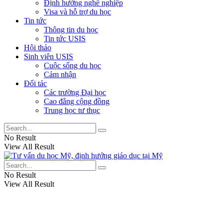
Định hướng nghề nghiệp
Visa và hỗ trợ du học
Tin tức
Thông tin du học
Tin tức USIS
Hội thảo
Sinh viên USIS
Cuộc sống du học
Cảm nhận
Đối tác
Các trường Đại học
Cao đẳng cộng đồng
Trung học tư thục
No Result
View All Result
No Result
View All Result