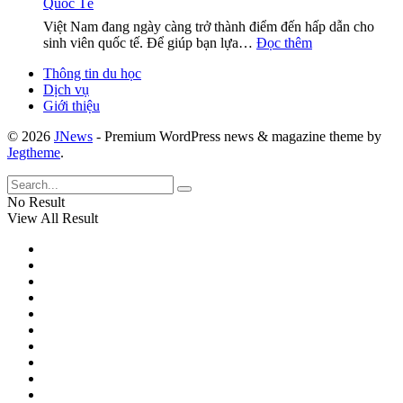
Quốc Tế
Việt
tiết
Đầy
Phí
Nam
và
Hứa
Việt Nam đang ngày càng trở thành điểm đến hấp dẫn cho
Cho
–
cần
:
Hẹn
sinh viên quốc tế. Để giúp bạn lựa…
Đọc thêm
Sinh
Top
thiết
Chọn
Viên
10
Thông tin du học
Ngành
Quốc
Đại
Dịch vụ
Hot
Tế!
Học
Giới thiệu
–
Hàng
Tương
Đầu
© 2026
JNews
- Premium WordPress news & magazine theme by
Lai
Cho
Jegtheme
.
Sáng:
Sinh
VN
Viên
Thu
Quốc
No Result
Hút
Tế
View All Result
Sinh
Viên
Quốc
Tế