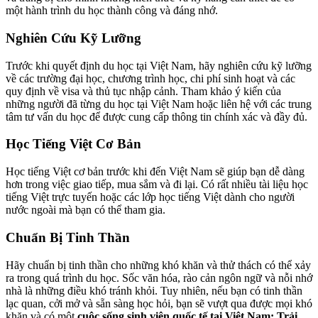
một hành trình du học thành công và đáng nhớ.
Nghiên Cứu Kỹ Lưỡng
Trước khi quyết định du học tại Việt Nam, hãy nghiên cứu kỹ lưỡng
về các trường đại học, chương trình học, chi phí sinh hoạt và các
quy định về visa và thủ tục nhập cảnh. Tham khảo ý kiến của
những người đã từng du học tại Việt Nam hoặc liên hệ với các trung
tâm tư vấn du học để được cung cấp thông tin chính xác và đầy đủ.
Học Tiếng Việt Cơ Bản
Học tiếng Việt cơ bản trước khi đến Việt Nam sẽ giúp bạn dễ dàng
hơn trong việc giao tiếp, mua sắm và đi lại. Có rất nhiều tài liệu học
tiếng Việt trực tuyến hoặc các lớp học tiếng Việt dành cho người
nước ngoài mà bạn có thể tham gia.
Chuẩn Bị Tinh Thần
Hãy chuẩn bị tinh thần cho những khó khăn và thử thách có thể xảy
ra trong quá trình du học. Sốc văn hóa, rào cản ngôn ngữ và nỗi nhớ
nhà là những điều khó tránh khỏi. Tuy nhiên, nếu bạn có tinh thần
lạc quan, cởi mở và sẵn sàng học hỏi, bạn sẽ vượt qua được mọi khó
khăn và có một
cuộc sống sinh viên quốc tế tại Việt Nam: Trải