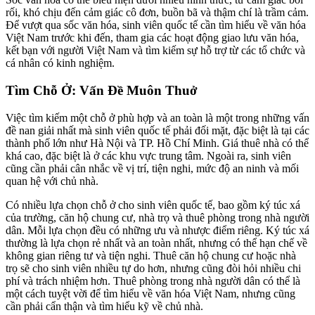
rối, khó chịu đến cảm giác cô đơn, buồn bã và thậm chí là trầm cảm.
Để vượt qua sốc văn hóa, sinh viên quốc tế cần tìm hiểu về văn hóa
Việt Nam trước khi đến, tham gia các hoạt động giao lưu văn hóa,
kết bạn với người Việt Nam và tìm kiếm sự hỗ trợ từ các tổ chức và
cá nhân có kinh nghiệm.
Tìm Chỗ Ở: Vấn Đề Muôn Thuở
Việc tìm kiếm một chỗ ở phù hợp và an toàn là một trong những vấn
đề nan giải nhất mà sinh viên quốc tế phải đối mặt, đặc biệt là tại các
thành phố lớn như Hà Nội và TP. Hồ Chí Minh. Giá thuê nhà có thể
khá cao, đặc biệt là ở các khu vực trung tâm. Ngoài ra, sinh viên
cũng cần phải cân nhắc về vị trí, tiện nghi, mức độ an ninh và mối
quan hệ với chủ nhà.
Có nhiều lựa chọn chỗ ở cho sinh viên quốc tế, bao gồm ký túc xá
của trường, căn hộ chung cư, nhà trọ và thuê phòng trong nhà người
dân. Mỗi lựa chọn đều có những ưu và nhược điểm riêng. Ký túc xá
thường là lựa chọn rẻ nhất và an toàn nhất, nhưng có thể hạn chế về
không gian riêng tư và tiện nghi. Thuê căn hộ chung cư hoặc nhà
trọ sẽ cho sinh viên nhiều tự do hơn, nhưng cũng đòi hỏi nhiều chi
phí và trách nhiệm hơn. Thuê phòng trong nhà người dân có thể là
một cách tuyệt vời để tìm hiểu về văn hóa Việt Nam, nhưng cũng
cần phải cẩn thận và tìm hiểu kỹ về chủ nhà.