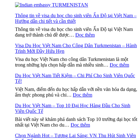
Thông tin về visa du học cho sinh viên Ấn Độ tại Việt Nam –
Hướng dẫn chi tiết và cần thiết
Thông tin về visa du học cho sinh viên Ấn Độ tại Việt Nam
:
đang trở thành chủ đề được…
Đọc thêm
Thông
Visa Du Học Việt Nam Cho Công Dân Turkmenistan – Hành
tin
Trình Mới Đầy Hứa Hẹn
về
visa
Visa du học Việt Nam cho công dân Turkmenistan là một
du
:
trong những lựa chọn hấp dẫn mà nhiều sinh…
Đọc thêm
học
Visa
cho
Du Học Việt Nam Tiết Kiệm – Chi Phí Cho Sinh Viên Quốc
Du
sinh
Tế!
Học
viên
Việt
Việt Nam, điểm đến du học hấp dẫn với nền văn hóa đa dạng,
Ấn
Nam
:
ẩm thực phong phú và chi…
Đọc thêm
Độ
Cho
Du
tại
Công
Du Học Việt Nam – Top 10 Đại Học Hàng Đầu Cho Sinh
Học
Việt
Dân
Viên Quốc Tế
Việt
Nam
Turkm
Nam
–
Bài viết này sẽ khám phá danh sách Top 10 trường đại học tốt
–
Tiết
:
Hướng
nhất tại Việt Nam cho du…
Đọc thêm
Hành
Kiệm
Du
dẫn
Trình
–
Chọn Ngành Hot – Tương Lai Sáng: VN Thu Hút Sinh Viên
Học
chi
Mới
Chi