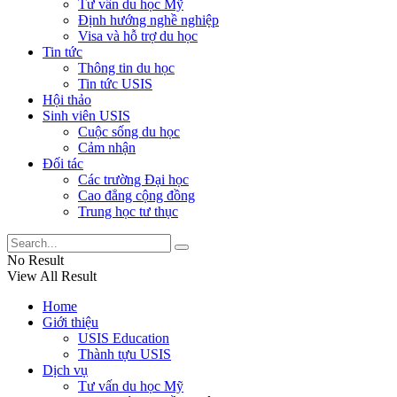
Tư vấn du học Mỹ
Định hướng nghề nghiệp
Visa và hỗ trợ du học
Tin tức
Thông tin du học
Tin tức USIS
Hội thảo
Sinh viên USIS
Cuộc sống du học
Cảm nhận
Đối tác
Các trường Đại học
Cao đẳng cộng đồng
Trung học tư thục
No Result
View All Result
Home
Giới thiệu
USIS Education
Thành tựu USIS
Dịch vụ
Tư vấn du học Mỹ