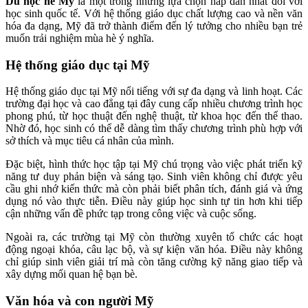
Du học hè Mỹ
là một trong những lựa chọn hấp dẫn nhất đối với
học sinh quốc tế. Với hệ thống giáo dục chất lượng cao và nền văn
hóa đa dạng, Mỹ đã trở thành điểm đến lý tưởng cho nhiều bạn trẻ
muốn trải nghiệm mùa hè ý nghĩa.
Hệ thống giáo dục tại Mỹ
Hệ thống giáo dục tại Mỹ nổi tiếng với sự đa dạng và linh hoạt. Các
trường đại học và cao đẳng tại đây cung cấp nhiều chương trình học
phong phú, từ học thuật đến nghệ thuật, từ khoa học đến thể thao.
Nhờ đó, học sinh có thể dễ dàng tìm thấy chương trình phù hợp với
sở thích và mục tiêu cá nhân của mình.
Đặc biệt, hình thức học tập tại Mỹ chú trọng vào việc phát triển kỹ
năng tư duy phản biện và sáng tạo. Sinh viên không chỉ được yêu
cầu ghi nhớ kiến thức mà còn phải biết phân tích, đánh giá và ứng
dụng nó vào thực tiễn. Điều này giúp học sinh tự tin hơn khi tiếp
cận những vấn đề phức tạp trong công việc và cuộc sống.
Ngoài ra, các trường tại Mỹ còn thường xuyên tổ chức các hoạt
động ngoại khóa, câu lạc bộ, và sự kiện văn hóa. Điều này không
chỉ giúp sinh viên giải trí mà còn tăng cường kỹ năng giao tiếp và
xây dựng mối quan hệ bạn bè.
Văn hóa và con người Mỹ