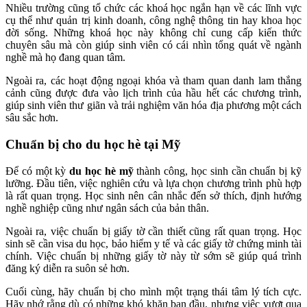
Nhiều trường cũng tổ chức các khoá học ngắn hạn về các lĩnh vực
cụ thể như quản trị kinh doanh, công nghệ thông tin hay khoa học
đời sống. Những khoá học này không chỉ cung cấp kiến thức
chuyên sâu mà còn giúp sinh viên có cái nhìn tổng quát về ngành
nghề mà họ đang quan tâm.
Ngoài ra, các hoạt động ngoại khóa và tham quan danh lam thắng
cảnh cũng được đưa vào lịch trình của hầu hết các chương trình,
giúp sinh viên thư giãn và trải nghiệm văn hóa địa phương một cách
sâu sắc hơn.
Chuẩn bị cho du học hè tại Mỹ
Để có một kỳ
du học hè mỹ
thành công, học sinh cần chuẩn bị kỹ
lưỡng. Đầu tiên, việc nghiên cứu và lựa chọn chương trình phù hợp
là rất quan trọng. Học sinh nên cân nhắc đến sở thích, định hướng
nghề nghiệp cũng như ngân sách của bản thân.
Ngoài ra, việc chuẩn bị giấy tờ cần thiết cũng rất quan trọng. Học
sinh sẽ cần visa du học, bảo hiểm y tế và các giấy tờ chứng minh tài
chính. Việc chuẩn bị những giấy tờ này từ sớm sẽ giúp quá trình
đăng ký diễn ra suôn sẻ hơn.
Cuối cùng, hãy chuẩn bị cho mình một trạng thái tâm lý tích cực.
Hãy nhớ rằng dù có những khó khăn ban đầu, nhưng việc vượt qua