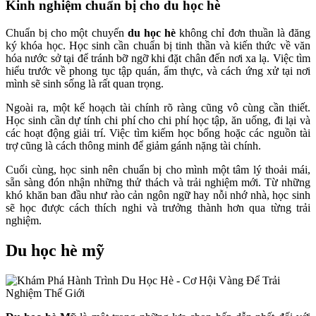
Kinh nghiệm chuẩn bị cho du học hè
Chuẩn bị cho một chuyến
du học hè
không chỉ đơn thuần là đăng
ký khóa học. Học sinh cần chuẩn bị tinh thần và kiến thức về văn
hóa nước sở tại để tránh bỡ ngỡ khi đặt chân đến nơi xa lạ. Việc tìm
hiểu trước về phong tục tập quán, ẩm thực, và cách ứng xử tại nơi
mình sẽ sinh sống là rất quan trọng.
Ngoài ra, một kế hoạch tài chính rõ ràng cũng vô cùng cần thiết.
Học sinh cần dự tính chi phí cho chi phí học tập, ăn uống, đi lại và
các hoạt động giải trí. Việc tìm kiếm học bổng hoặc các nguồn tài
trợ cũng là cách thông minh để giảm gánh nặng tài chính.
Cuối cùng, học sinh nên chuẩn bị cho mình một tâm lý thoải mái,
sẵn sàng đón nhận những thử thách và trải nghiệm mới. Từ những
khó khăn ban đầu như rào cản ngôn ngữ hay nỗi nhớ nhà, học sinh
sẽ học được cách thích nghi và trưởng thành hơn qua từng trải
nghiệm.
Du học hè mỹ