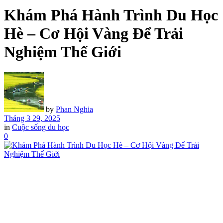
Khám Phá Hành Trình Du Học
Hè – Cơ Hội Vàng Để Trải
Nghiệm Thế Giới
by
Phan Nghia
Tháng 3 29, 2025
in
Cuộc sống du học
0