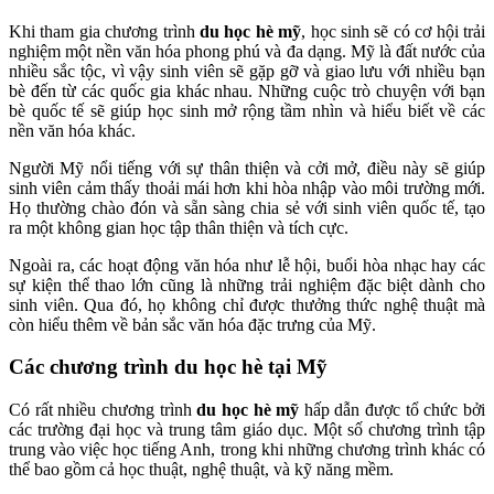
Khi tham gia chương trình
du học hè mỹ
, học sinh sẽ có cơ hội trải
nghiệm một nền văn hóa phong phú và đa dạng. Mỹ là đất nước của
nhiều sắc tộc, vì vậy sinh viên sẽ gặp gỡ và giao lưu với nhiều bạn
bè đến từ các quốc gia khác nhau. Những cuộc trò chuyện với bạn
bè quốc tế sẽ giúp học sinh mở rộng tầm nhìn và hiểu biết về các
nền văn hóa khác.
Người Mỹ nổi tiếng với sự thân thiện và cởi mở, điều này sẽ giúp
sinh viên cảm thấy thoải mái hơn khi hòa nhập vào môi trường mới.
Họ thường chào đón và sẵn sàng chia sẻ với sinh viên quốc tế, tạo
ra một không gian học tập thân thiện và tích cực.
Ngoài ra, các hoạt động văn hóa như lễ hội, buổi hòa nhạc hay các
sự kiện thể thao lớn cũng là những trải nghiệm đặc biệt dành cho
sinh viên. Qua đó, họ không chỉ được thưởng thức nghệ thuật mà
còn hiểu thêm về bản sắc văn hóa đặc trưng của Mỹ.
Các chương trình du học hè tại Mỹ
Có rất nhiều chương trình
du học hè mỹ
hấp dẫn được tổ chức bởi
các trường đại học và trung tâm giáo dục. Một số chương trình tập
trung vào việc học tiếng Anh, trong khi những chương trình khác có
thể bao gồm cả học thuật, nghệ thuật, và kỹ năng mềm.