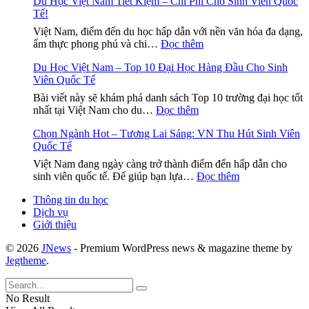
Du Học Việt Nam Tiết Kiệm – Chi Phí Cho Sinh Viên Quốc
Du
sinh
Tế!
Học
viên
Việt
Việt Nam, điểm đến du học hấp dẫn với nền văn hóa đa dạng,
Ấn
Nam
:
ẩm thực phong phú và chi…
Đọc thêm
Độ
Cho
Du
tại
Công
Du Học Việt Nam – Top 10 Đại Học Hàng Đầu Cho Sinh
Học
Việt
Dân
Viên Quốc Tế
Việt
Nam
Turkm
Nam
–
Bài viết này sẽ khám phá danh sách Top 10 trường đại học tốt
–
Tiết
:
Hướng
nhất tại Việt Nam cho du…
Đọc thêm
Hành
Kiệm
Du
dẫn
Trình
–
Chọn Ngành Hot – Tương Lai Sáng: VN Thu Hút Sinh Viên
Học
chi
Mới
Chi
Quốc Tế
Việt
tiết
Đầy
Phí
Nam
và
Hứa
Việt Nam đang ngày càng trở thành điểm đến hấp dẫn cho
Cho
–
cần
:
Hẹn
sinh viên quốc tế. Để giúp bạn lựa…
Đọc thêm
Sinh
Top
thiết
Chọn
Viên
10
Thông tin du học
Ngành
Quốc
Đại
Dịch vụ
Hot
Tế!
Học
Giới thiệu
–
Hàng
Tương
Đầu
© 2026
JNews
- Premium WordPress news & magazine theme by
Lai
Cho
Jegtheme
.
Sáng:
Sinh
VN
Viên
Thu
Quốc
No Result
Hút
Tế