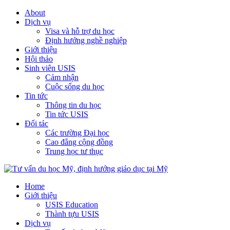
About
Dịch vụ
Visa và hỗ trợ du học
Định hướng nghề nghiệp
Giới thiệu
Hội thảo
Sinh viên USIS
Cảm nhận
Cuộc sống du học
Tin tức
Thông tin du học
Tin tức USIS
Đối tác
Các trường Đại học
Cao đẳng cộng đồng
Trung học tư thục
Home
Giới thiệu
USIS Education
Thành tựu USIS
Dịch vụ