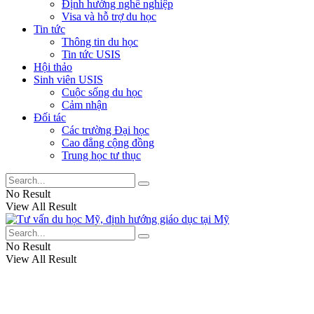
Định hướng nghề nghiệp
Visa và hỗ trợ du học
Tin tức
Thông tin du học
Tin tức USIS
Hội thảo
Sinh viên USIS
Cuộc sống du học
Cảm nhận
Đối tác
Các trường Đại học
Cao đẳng cộng đồng
Trung học tư thục
No Result
View All Result
No Result
View All Result