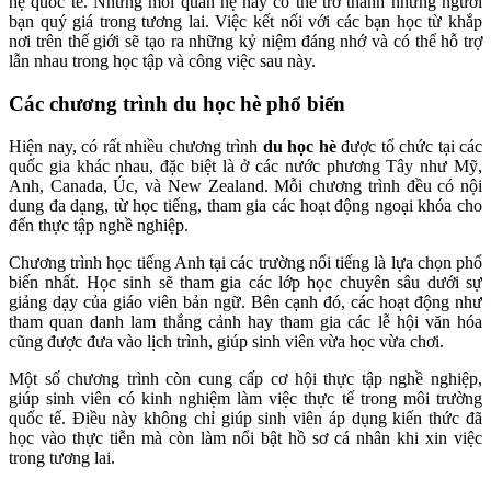
hệ quốc tế. Những mối quan hệ này có thể trở thành những người
bạn quý giá trong tương lai. Việc kết nối với các bạn học từ khắp
nơi trên thế giới sẽ tạo ra những kỷ niệm đáng nhớ và có thể hỗ trợ
lẫn nhau trong học tập và công việc sau này.
Các chương trình du học hè phổ biến
Hiện nay, có rất nhiều chương trình
du học hè
được tổ chức tại các
quốc gia khác nhau, đặc biệt là ở các nước phương Tây như Mỹ,
Anh, Canada, Úc, và New Zealand. Mỗi chương trình đều có nội
dung đa dạng, từ học tiếng, tham gia các hoạt động ngoại khóa cho
đến thực tập nghề nghiệp.
Chương trình học tiếng Anh tại các trường nổi tiếng là lựa chọn phổ
biến nhất. Học sinh sẽ tham gia các lớp học chuyên sâu dưới sự
giảng dạy của giáo viên bản ngữ. Bên cạnh đó, các hoạt động như
tham quan danh lam thắng cảnh hay tham gia các lễ hội văn hóa
cũng được đưa vào lịch trình, giúp sinh viên vừa học vừa chơi.
Một số chương trình còn cung cấp cơ hội thực tập nghề nghiệp,
giúp sinh viên có kinh nghiệm làm việc thực tế trong môi trường
quốc tế. Điều này không chỉ giúp sinh viên áp dụng kiến thức đã
học vào thực tiễn mà còn làm nổi bật hồ sơ cá nhân khi xin việc
trong tương lai.