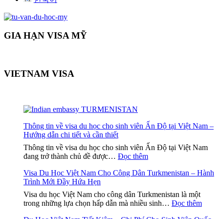
GIA HẠN VISA MỸ
VIETNAM VISA
Thông tin về visa du học cho sinh viên Ấn Độ tại Việt Nam –
Hướng dẫn chi tiết và cần thiết
Thông tin về visa du học cho sinh viên Ấn Độ tại Việt Nam
:
đang trở thành chủ đề được…
Đọc thêm
Thông
Visa Du Học Việt Nam Cho Công Dân Turkmenistan – Hành
tin
Trình Mới Đầy Hứa Hẹn
về
visa
Visa du học Việt Nam cho công dân Turkmenistan là một
du
:
trong những lựa chọn hấp dẫn mà nhiều sinh…
Đọc thêm
học
Visa
cho